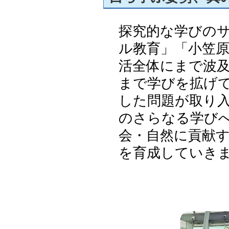
探究的な学びの
ル教育」「小笠
活全体にまで波
まで学びを拡げ
した問題が取り
のさらなる学び
会・自然に貢献
を育成していき